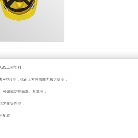
ABS工程塑料；
典V型顶筋，抗正上方冲击能力极大提高；
，可佩戴防护面罩、耳罩等；
抗老化等性能；
衬配置；