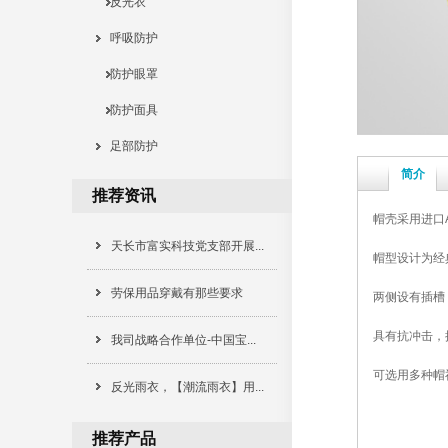
反光衣
呼吸防护
防护眼罩
防护面具
足部防护
简介
推荐资讯
帽壳采用进口
天长市富实科技党支部开展...
帽型设计为经
劳保用品穿戴有那些要求
两侧设有插槽
具有抗冲击，
我司战略合作单位-中国宝...
可选用多种帽
反光雨衣，【潮流雨衣】用...
推荐产品